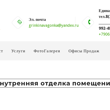
Едина
тел.8
Эл. почта
______
grinkinavagonka@yandex.ru
992-4
+7906
ст
Услуги
ФотоГалерея
Офисы Продаж
нутренняя отделка помещен