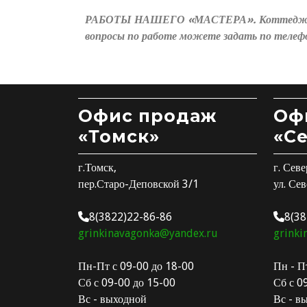
РАБОТЫ НАШЕГО «МАСТЕРА». Коттеджный п
вопросы по работе можете задать по телефо
Офис продаж
Оф
«Томск»
«С
г.Томск,
г. Севе
пер.Старо-Деповской 3/1
ул. Сев
8(3822)22-86-86
8(38
grinkinavagonka@yandex.ru
grinki
Пн-Пт с 09-00 до 18-00
Пн - П
Сб с 09-00 до 15-00
Сб с 0
Вс - выходной
Вс - в