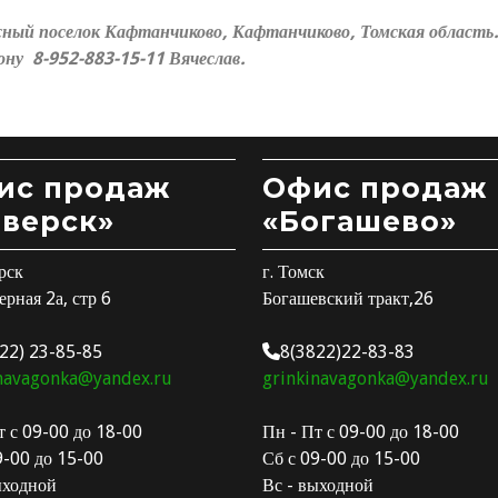
оселок Кафтанчиково, Кафтанчиково, Томская область. 
ну 8-952-883-15-11 Вячеслав.
ис продаж
Офис продаж
еверск»
«Богашево»
рск
г. Томск
ерная 2а, стр 6
Богашевский тракт,26
22) 23-85-85
8(3822)22-83-83
navagonka@yandex.ru
grinkinavagonka@yandex.ru
т с 09-00 до 18-00
Пн - Пт с 09-00 до 18-00
9-00 до 15-00
Сб с 09-00 до 15-00
ыходной
Вс - выходной