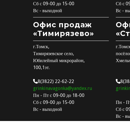
Сб с 09-00 до 15-00
Сб с 0
Вс - выходной
Вс - в
Офис продаж
Оф
«Тимирязево»
«С
г.Томск,
г.Томск
Тимирязевское село,
посёло
Юбилейный микрорайон,
Хмельн
100,1эт.
8(3822) 22-62-22
8(38
grinkinavagonka@yandex.ru
grinki
Пн - Пт с 09-00 до 18-00
Сб с 09-00 до 15-00
Пн - П
Вс - выходной
Сб с 0
Вс - в