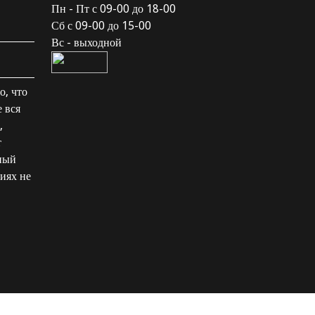
Пн - Пт с 09-00 до 18-00
Сб с 09-00 до 15-00
Вс - выходной
о, что
 вся
,
т
ный
виях не