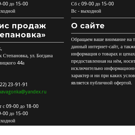
9-00 до 15-00
Сб с 09-00 до 15-00
ыходной
Вс - выходной
ис продаж
О сайте
тепановка»
Обращаем ваше внимание на т
данный интернет-сайт, а также
,
информация о товарах и ценах
к Степановка, ул. Богдана
предоставленная на нём, носи
ицкого 44а
исключительно информацион
характер и ни при каких усло
является публичной офертой.
22) 23-91-91
navagonka@yandex.ru
т с 09-00 до 18-00
9-00 до 15-00
ыходной